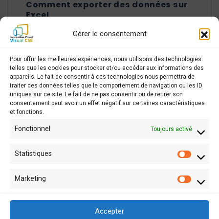
Comment exporter des données sur
Excel
Gérer le consentement
COMMENT EXPORTER DES DONNÉES SUR E
LIRE LA SUITE
Pour offrir les meilleures expériences, nous utilisons des technologies
telles que les cookies pour stocker et/ou accéder aux informations des
appareils. Le fait de consentir à ces technologies nous permettra de
traiter des données telles que le comportement de navigation ou les ID
uniques sur ce site. Le fait de ne pas consentir ou de retirer son
Termes et Confidentialités
consentement peut avoir un effet négatif sur certaines caractéristiques
et fonctions.
Terms and Conditions
Fonctionnel
Toujours activé
Visual CE
Statistiques
Statist
Marketing
Market
Accepter