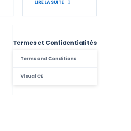
OMATIQUES
T AFFICHER DE NOUVELLES COLONNES
COMMENT APPLIQUER DES FIL
LIRE LA SUITE
Termes et Confidentialités
Terms and Conditions
Visual CE
 EXPORTER DES DONNÉES SUR EXCEL