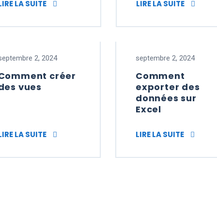
ER LES FORMULAIRES
COMMENT GÉNÉRER DES INSCRIPTIONS AUT
COMMEN
LIRE LA SUITE
LIRE LA SUITE
septembre 2, 2024
septembre 2, 2024
Comment créer
Comment
des vues
exporter des
données sur
Excel
TS
COMMENT CRÉER DES VUES
COMMENT
LIRE LA SUITE
LIRE LA SUITE